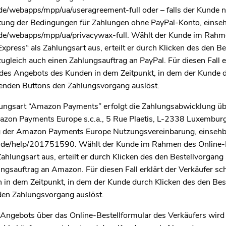
e/webapps/mpp/ua/useragreement-full oder – falls der Kunde ni
ltung der Bedingungen für Zahlungen ohne PayPal-Konto, einseh
de/webapps/mpp/ua/privacywax-full. Wählt der Kunde im Rahm
xpress“ als Zahlungsart aus, erteilt er durch Klicken des den B
gleich auch einen Zahlungsauftrag an PayPal. Für diesen Fall e
des Angebots des Kunden in dem Zeitpunkt, in dem der Kunde d
enden Buttons den Zahlungsvorgang auslöst.
ungsart “Amazon Payments” erfolgt die Zahlungsabwicklung üb
azon Payments Europe s.c.a., 5 Rue Plaetis, L-2338 Luxemburg
g der Amazon Payments Europe Nutzungsvereinbarung, einsehb
.de/help/201751590. Wählt der Kunde im Rahmen des Online-
hlungsart aus, erteilt er durch Klicken des den Bestellvorgan
ungsauftrag an Amazon. Für diesen Fall erklärt der Verkäufer s
in dem Zeitpunkt, in dem der Kunde durch Klicken des den Bes
den Zahlungsvorgang auslöst.
Angebots über das Online-Bestellformular des Verkäufers wird 