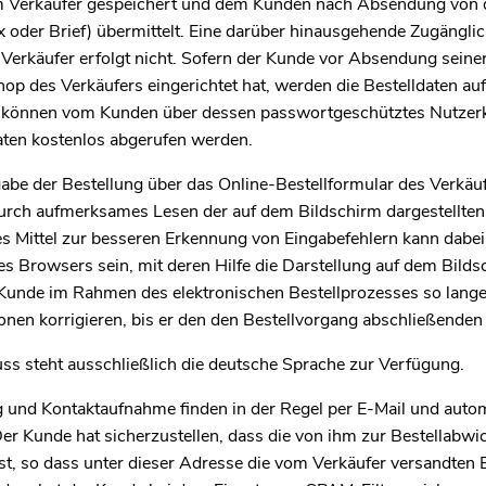
 Verkäufer gespeichert und dem Kunden nach Absendung von d
Fax oder Brief) übermittelt. Eine darüber hinausgehende Zugäng
Verkäufer erfolgt nicht. Sofern der Kunde vor Absendung seiner
op des Verkäufers eingerichtet hat, werden die Bestelldaten au
nd können vom Kunden über dessen passwortgeschütztes Nutzer
ten kostenlos abgerufen werden.
abe der Bestellung über das Online-Bestellformular des Verkäu
urch aufmerksames Lesen der auf dem Bildschirm dargestellten
s Mittel zur besseren Erkennung von Eingabefehlern kann dabei
s Browsers sein, mit deren Hilfe die Darstellung auf dem Bilds
Kunde im Rahmen des elektronischen Bestellprozesses so lange
nen korrigieren, bis er den den Bestellvorgang abschließenden 
ss steht ausschließlich die deutsche Sprache zur Verfügung.
 und Kontaktaufnahme finden in der Regel per E-Mail und autom
Der Kunde hat sicherzustellen, dass die von ihm zur Bestellabw
ist, so dass unter dieser Adresse die vom Verkäufer versandten