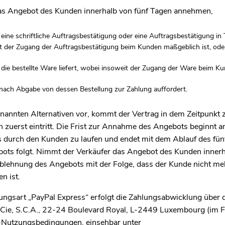
as Angebot des Kunden innerhalb von fünf Tagen annehmen,
ine schriftliche Auftragsbestätigung oder eine Auftragsbestätigung in 
it der Zugang der Auftragsbestätigung beim Kunden maßgeblich ist, ode
ie bestellte Ware liefert, wobei insoweit der Zugang der Ware beim Ku
nach Abgabe von dessen Bestellung zur Zahlung auffordert.
nannten Alternativen vor, kommt der Vertrag in dem Zeitpunkt z
n zuerst eintritt. Die Frist zur Annahme des Angebots beginnt 
urch den Kunden zu laufen und endet mit dem Ablauf des fünf
ts folgt. Nimmt der Verkäufer das Angebot des Kunden innerha
s Ablehnung des Angebots mit der Folge, dass der Kunde nicht me
n ist.
ngsart „PayPal Express“ erfolgt die Zahlungsabwicklung über d
et Cie, S.C.A., 22-24 Boulevard Royal, L-2449 Luxembourg (im F
l-Nutzungsbedingungen, einsehbar unter